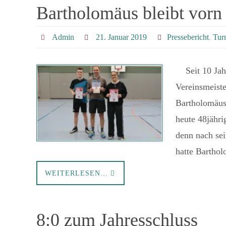
Bartholomäus bleibt vorn
Admin
21. Januar 2019
Pressebericht
,
Tur
Seit 10 Jahr
Vereinsmeiste
Bartholomäus 
heute 48jähri
denn nach se
hatte Bartho
WEITERLESEN…
8:0 zum Jahresschluss