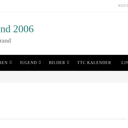
KON
nd 2006
rand
REN
JUGEND
BILDER
TTC KALENDER
LI