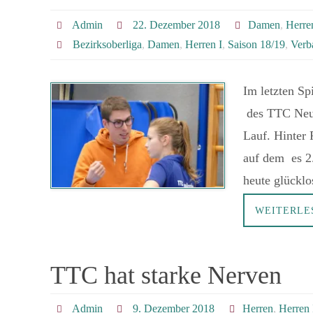
Admin
22. Dezember 2018
Damen
,
Herre
Bezirksoberliga
,
Damen
,
Herren I
,
Saison 18/19
,
Verb
Im letzten S
des TTC Neun
Lauf. Hinter
auf dem es 2.
heute glücklo
WEITERL
TTC hat starke Nerven
Admin
9. Dezember 2018
Herren
,
Herren 