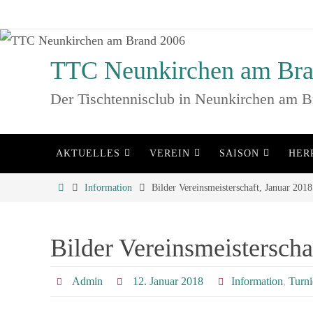
Zum
Inhalt
springen
TTC Neunkirchen am Bra
Der Tischtennisclub in Neunkirchen am B
Zum
AKTUELLES
VEREIN
SAISON
HER
Inhalt
springen
Home
Information
Bilder Vereinsmeisterschaft, Januar 2018
Bilder Vereinsmeisterscha
Admin
12. Januar 2018
Information
,
Turni