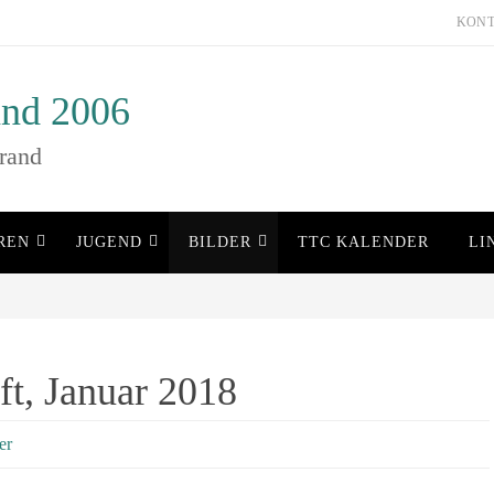
KON
nd 2006
rand
REN
JUGEND
BILDER
TTC KALENDER
LI
ft, Januar 2018
er