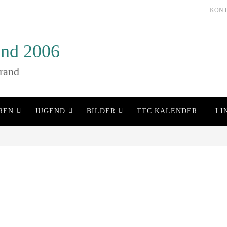
KON
nd 2006
rand
REN
JUGEND
BILDER
TTC KALENDER
LI