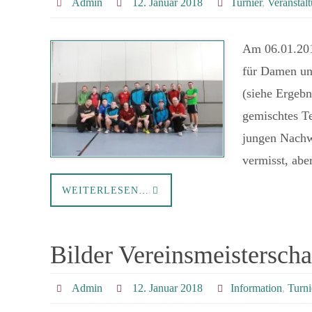
Admin
12. Januar 2018
Turnier
,
Veranstal
Am 06.01.201
für Damen und
(siehe Ergebn
gemischtes Te
jungen Nachw
vermisst, abe
WEITERLESEN…
Bilder Vereinsmeisterscha
Admin
12. Januar 2018
Information
,
Turni