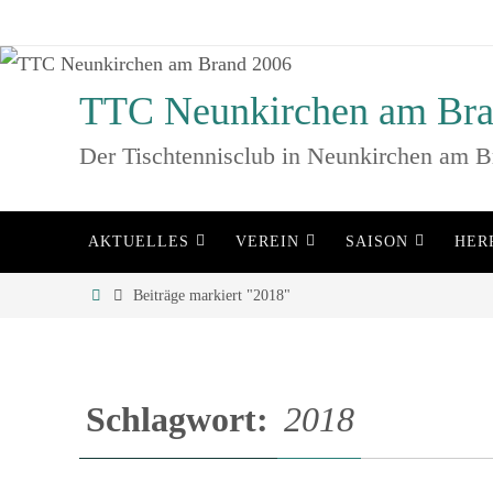
Zum
Inhalt
springen
TTC Neunkirchen am Bra
Der Tischtennisclub in Neunkirchen am B
Zum
AKTUELLES
VEREIN
SAISON
HER
Inhalt
springen
Home
Beiträge markiert "2018"
Schlagwort:
2018