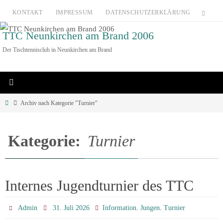
Zum
KONTAKT
IMPRESSUM
DATENSCHUTZERKLÄRUNG
Inhalt
TTC Neunkirchen am Brand 2006
springen
Der Tischtennisclub in Neunkirchen am Brand
Home
Archiv nach Kategorie "Turnier"
Kategorie:
Turnier
Internes Jugendturnier des TTC
,
,
Admin
31. Juli 2026
Information
Jungen
Turnier