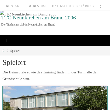
Zum
KONTAKT
IMPRESSUM
DATENSCHUTZERKLÄRUNG
Inhalt
TTC Neunkirchen am Brand 2006
springen
Der Tischtennisclub in Neunkirchen am Brand
Home
Spielort
Spielort
Die Heimspiele sowie das Training finden in der Turnhalle der
Grundschule statt.