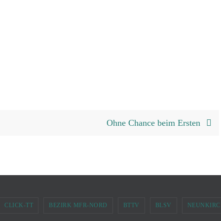
Ohne Chance beim Ersten
CLICK-TT
BEZIRK MFR-NORD
BTTV
BLSV
NEUNKIRCH