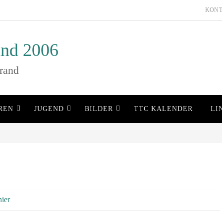
KON
nd 2006
rand
REN
JUGEND
BILDER
TTC KALENDER
LI
nier