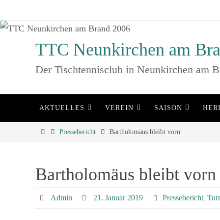
Zum
Inhalt
springen
TTC Neunkirchen am Bra
Der Tischtennisclub in Neunkirchen am B
Zum
AKTUELLES
VEREIN
SAISON
HER
Inhalt
springen
Home
Pressebericht
Bartholomäus bleibt vorn
Bartholomäus bleibt vorn
Admin
21. Januar 2019
Pressebericht
,
Tur