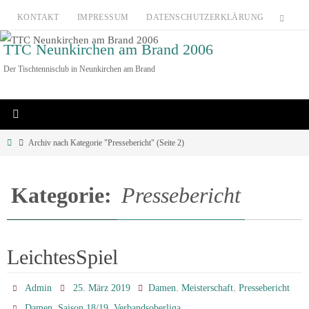
Zum
KONTAKT
IMPRESSUM
DATENSCHUTZERKLÄRUNG
Inhalt
TTC Neunkirchen am Brand 2006
springen
Der Tischtennisclub in Neunkirchen am Brand
Home
Archiv nach Kategorie "Pressebericht"
(Seite 2)
Kategorie:
Pressebericht
LeichtesSpiel
,
,
Admin
25. März 2019
Damen
Meisterschaft
Pressebericht
,
,
Damen
Saison 18/19
Verbandsoberliga