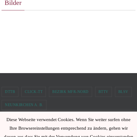
Bilder
DTTB
CLICK-TT
BEZIRK MFR-NORD
BTTV
BLSV
NEUNKIRCHEN A. B.
Diese Webseite verwendet Cookies. Wenn Sie weiter surfen ohne
TTC Neunkirchen am Brand 2006 e.V.
Ihre Browsereinstellungen entsprechend zu ändern, gehen wir
Powered by
Nirvana
&
WordPress.
davon aus dass Sie mit der Verwendung von Cookies einverstanden