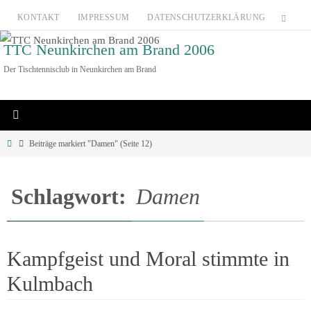
Zum
KONTAKT
IMPRESSUM
DATENSCHUTZERKLÄRUNG
Inhalt
TTC Neunkirchen am Brand 2006
springen
Der Tischtennisclub in Neunkirchen am Brand
Home
Beiträge markiert "Damen"
(Seite 12)
Schlagwort:
Damen
Kampfgeist und Moral stimmte in
Kulmbach