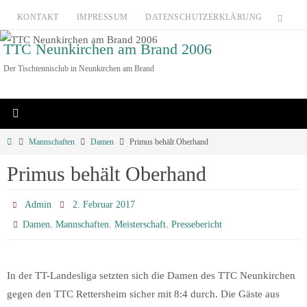
Zum
KONTAKT
IMPRESSUM
DATENSCHUTZERKLÄRUNG
Inhalt
TTC Neunkirchen am Brand 2006
springen
Der Tischtennisclub in Neunkirchen am Brand
Home
Mannschaften
Damen
Primus behält Oberhand
Primus behält Oberhand
Admin
2. Februar 2017
,
,
,
Damen
Mannschaften
Meisterschaft
Pressebericht
In der TT-Landesliga setzten sich die Damen des TTC Neunkirchen
gegen den TTC Rettersheim sicher mit 8:4 durch. Die Gäste aus