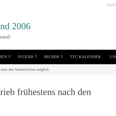
KON
nd 2006
rand
REN
JUGEND
BILDER
TTC KALENDER
LI
ns nach den Sommerferien möglich
rieb frühestens nach den