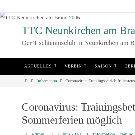
Zum
Inhalt
springen
TTC Neunkirchen am Bra
Der Tischtennisclub in Neunkirchen am B
Zum
AKTUELLES
VEREIN
SAISON
HER
Inhalt
springen
Home
Information
Coronavirus: Trainingsbetrieb früheste
Coronavirus: Trainingsbet
Sommerferien möglich
Admin
2. Juni 2020
Information
,
Training