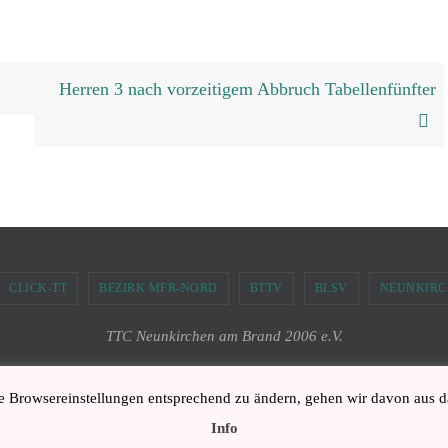
Herren 3 nach vorzeitigem Abbruch Tabellenfünfter
CLICK-TT
BEZIRK MFR-NORD
BTTV
BLSV
NEUNKIRCH
TTC Neunkirchen am Brand 2006 e.V.
Powered by
Nirvana
&
WordPress.
e Browsereinstellungen entsprechend zu ändern, gehen wir davon aus 
Info