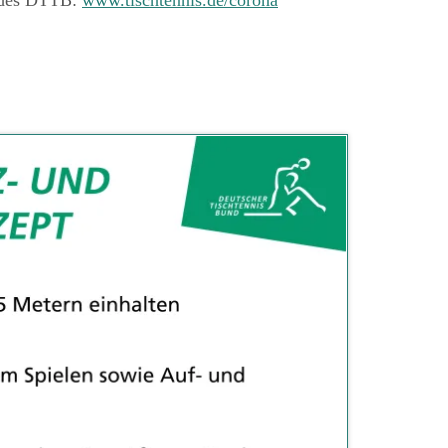
e des DTTB:
www.tischtennis.de/corona