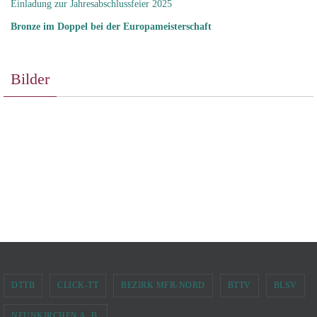
Einladung zur Jahresabschlussfeier 2025
Bronze im Doppel bei der Europameisterschaft
Bilder
DTTB
CLICK-TT
BEZIRK MFR-NORD
BTTV
BLSV
NEUNKIRCHEN A. B.