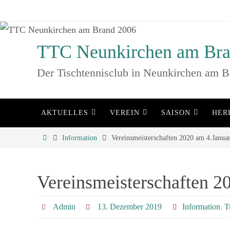
Zum
Inhalt
springen
TTC Neunkirchen am Bra
Der Tischtennisclub in Neunkirchen am B
Zum
AKTUELLES
VEREIN
SAISON
HER
Inhalt
springen
Home
Information
Vereinsmeisterschaften 2020 am 4.Janua
Vereinsmeisterschaften 2
Admin
13. Dezember 2019
Information
,
T