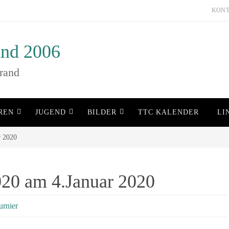
KON
nd 2006
rand
REN
JUGEND
BILDER
TTC KALENDER
LI
r 2020
020 am 4.Januar 2020
urnier