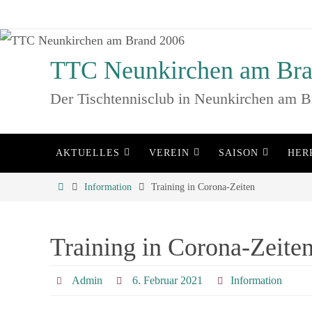
Zum
Inhalt
springen
TTC Neunkirchen am Bra
Der Tischtennisclub in Neunkirchen am B
Zum
AKTUELLES
VEREIN
SAISON
HER
Inhalt
springen
Home
Information
Training in Corona-Zeiten
Training in Corona-Zeite
Admin
6. Februar 2021
Information