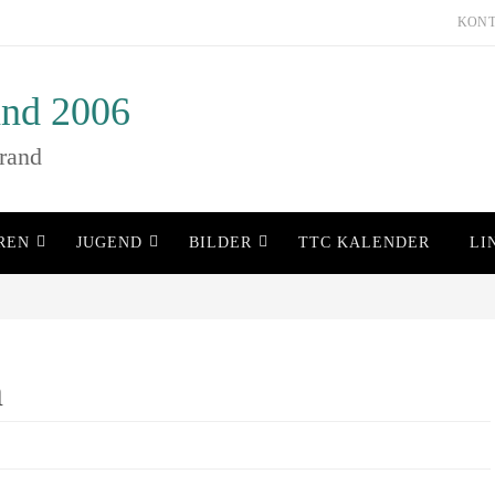
KON
nd 2006
rand
REN
JUGEND
BILDER
TTC KALENDER
LI
n