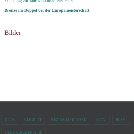
Einladung zur Jahresabschlussfeier 2025
Bronze im Doppel bei der Europameisterschaft
Bilder
DTTB
CLICK-TT
BEZIRK MFR-NORD
BTTV
BLSV
NEUNKIRCHEN A. B.