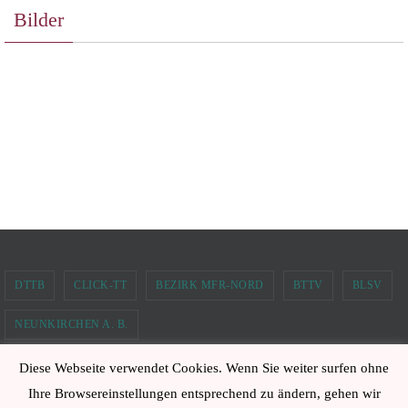
Bilder
DTTB
CLICK-TT
BEZIRK MFR-NORD
BTTV
BLSV
NEUNKIRCHEN A. B.
Diese Webseite verwendet Cookies. Wenn Sie weiter surfen ohne
TTC Neunkirchen am Brand 2006 e.V.
Ihre Browsereinstellungen entsprechend zu ändern, gehen wir
Powered by
Nirvana
&
WordPress.