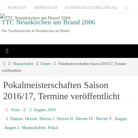
Zum
KONTAKT
IMPRESSUM
DATENSCHUTZERKLÄRUNG
Inhalt
TTC Neunkirchen am Brand 2006
springen
Der Tischtennisclub in Neunkirchen am Brand
Home
Mannschaften
Damen
Pokalmeisterschaften Saison 2016/17, Termine
veröffentlicht
Pokalmeisterschaften Saison
2016/17, Termine veröffentlicht
Sven
3. August 2016
,
,
,
,
,
,
,
Damen
Herren
Herren I
Herren II
Herren IV
Herren V
Jungen
,
,
Jungen I
Mannschaften
Pokal