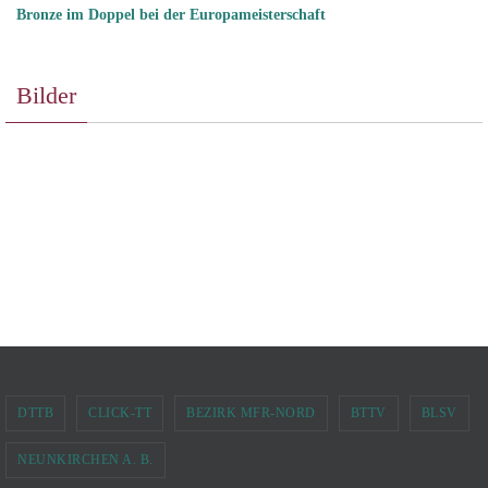
Bronze im Doppel bei der Europameisterschaft
Bilder
DTTB
CLICK-TT
BEZIRK MFR-NORD
BTTV
BLSV
NEUNKIRCHEN A. B.