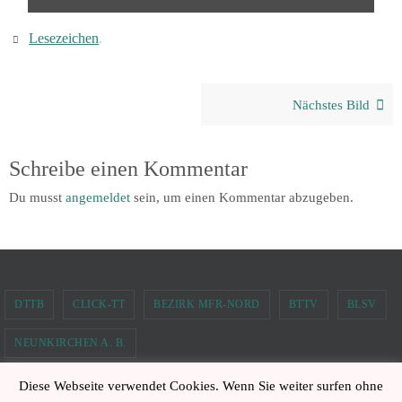
Lesezeichen
.
Nächstes Bild
Schreibe einen Kommentar
Du musst
angemeldet
sein, um einen Kommentar abzugeben.
DTTB
CLICK-TT
BEZIRK MFR-NORD
BTTV
BLSV
NEUNKIRCHEN A. B.
Diese Webseite verwendet Cookies. Wenn Sie weiter surfen ohne
TTC Neunkirchen am Brand 2006 e.V.