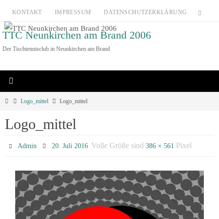
Zum
KONTAKT
IMPRESSUM
DATENSCHUTZERKLÄRUNG
Inhalt
TTC Neunkirchen am Brand 2006
springen
Der Tischtennisclub in Neunkirchen am Brand
Home
Logo_mittel
Logo_mittel
Logo_mittel
Volle Größe sind
Pixel
Admin
20. Juli 2016
386 × 561