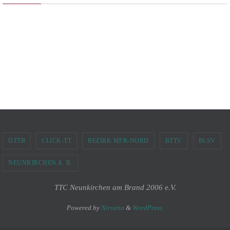
DTTB
CLICK-TT
BEZIRK MFR-NORD
BTTV
BLSV
NEUNKIRCHEN A. B.
TTC Neunkirchen am Brand 2006 e.V.
Powered by
Nirvana
&
WordPress.